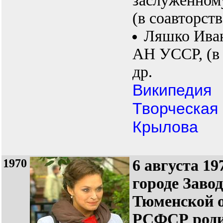
заслуженном
(в соавторств
Ляшко Иван
АН УССР, (в 
др.
Википедия
Творческая
Крылова
1970
6 августа 19
городе Заво
Тюменской 
РСФСР роди