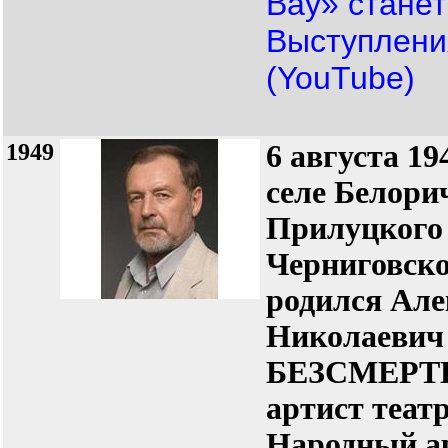
Bay» стане
Выступлени
(YouTube)
1949
6 августа 19
селе Белори
Прилуцкого
Черниговско
родился Але
Николаевич
БЕЗСМЕРТ
артист театр
Народный а