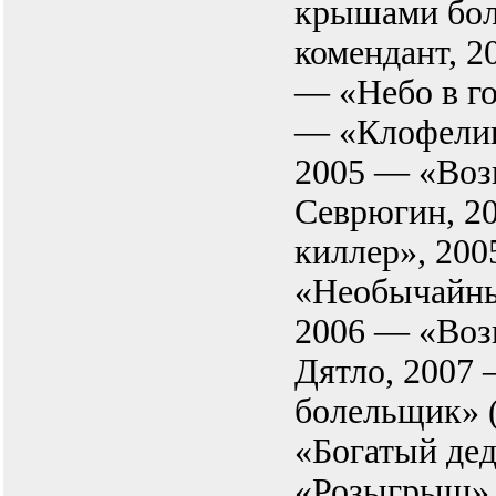
крышами бол
комендант, 2
— «Небо в г
— «Клофелин
2005 — «Воз
Севрюгин, 2
киллер», 20
«Необычайный
2006 — «Воз
Дятло, 2007
болельщик» (
«Богатый дед
«Розыгрыш» 