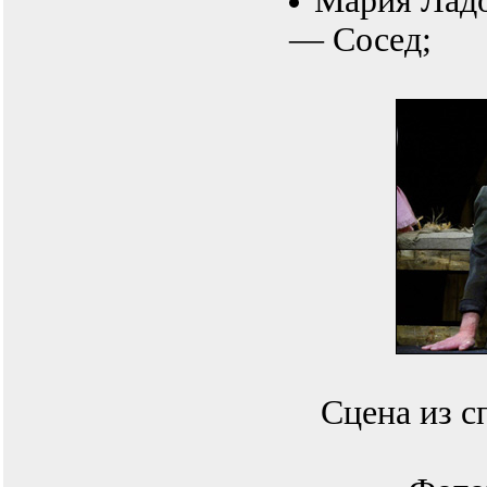
Мария Лад
— Сосед;
Сцена из с