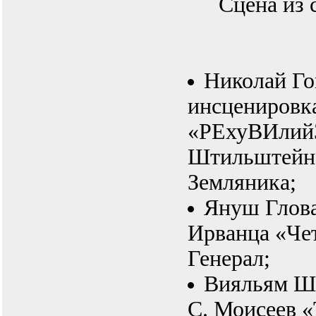
Сцена из 
Николай Го
инсценировк
«РЕхуВИлий
Штильштейн
Земляника;
Януш Глова
Ирванца «Че
Генерал;
Вияльям Ше
С. Моисеев «