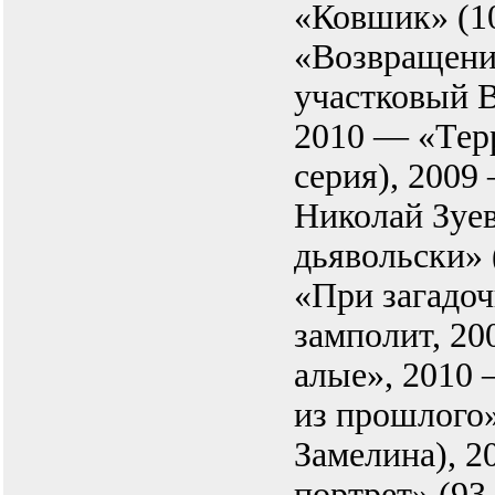
«Ковшик» (10
«Возвращени
участковый 
2010 — «Терр
серия), 200
Николай Зуев
дьявольски»
«При загадо
замполит, 20
алые», 2010
из прошлого
Замелина), 
портрет» (93