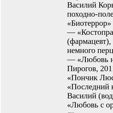
Василий Коры
походно-поле
«Биотеррор» (
— «Костопра
(фармацевт)
немного перц
— «Любовь н
Пирогов, 20
«Пончик Люс
«Последний 
Василий (вод
«Любовь с о