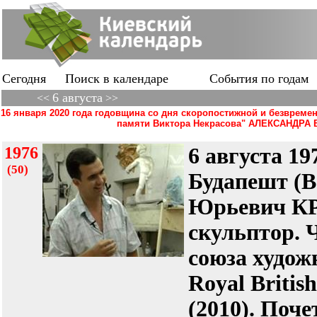
Сегодня
Поиск в календаре
События по годам
6 августа
<<
>>
16 января 2020 года годовщина со дня скоропостижной и безвреме
памяти Виктора Некрасова" АЛЕКСАНДРА В
1976
6 августа 19
(50)
Будапешт (В
Юрьевич К
скульптор. 
союза худож
Royal British
(2010). Поч