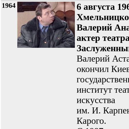
1964
6 августа 19
Хмельницкой
Валерий Ан
актер театра
Заслуженный
Валерий Аст
окончил Кие
государстве
институт теа
искусства
им. И. Карпе
Карого.