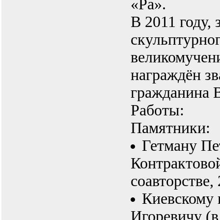
«Ра».
В 2011 году, 
скульптурног
великомучени
награждён зв
гражданина 
Работы:
Памятники:
Гетману Пе
Контрактовой
соавторстве, 
Киевскому 
Игоревичу (в 